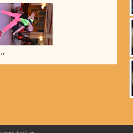
???
 design by Blank Canvas