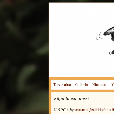
Ompelutyöt kuten mittatilaustyöt, vaattei
Tervetuloa
Galleria
Hinnasto
Y
Kilpailuasu tanssi
16.9.2014
by
susanna@silkkisolmu.fi