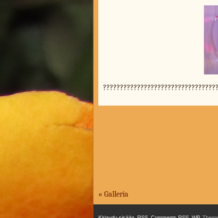
?????????????????????????????????
«
Galleria
Kirjaudu sisään
,
RSS
,
Comments
RSS
,
WP
,
Theme