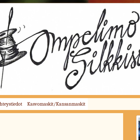
den korjaus- ja muokkaustyöt,kodintekstiilien ompelutyöt, juhla- ja hääpuvut
hteystiedot
Kasvomaskit/Kansanmaskit