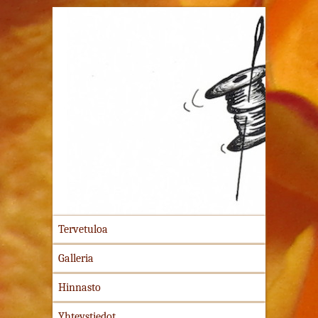
Ompelutyöt kuten mittatilaustyöt, vaatteiden
korjaus- ja muokkaustyöt,kodintekstiilien
ompelutyöt, juhla- ja hääpuvut sekä
esiintymisasusteet
Tervetuloa
Galleria
Hinnasto
Yhteystiedot