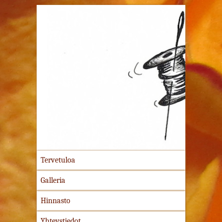
Ompelutyöt kuten mittatilaustyöt, vaatteiden
korjaus- ja muokkaustyöt,kodintekstiilien
ompelutyöt, juhla- ja hääpuvut sekä
esiintymisasusteet
Tervetuloa
Galleria
Hinnasto
Yhteystiedot